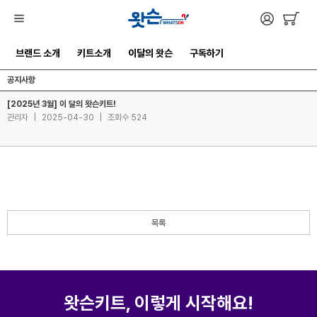
브랜드 소개
키트소개
이달의 왓슨
구독하기
공지사항
[2025년 3월] 이 달의 왓슨키트!
관리자
|
2025-04-30
|
조회수 524
목록
왓슨키트, 이렇게 시작해요!