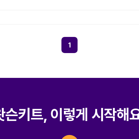
1
왓슨키트, 이렇게 시작해요