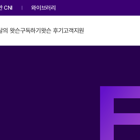
 CNI
와이브러리
달의 왓슨
구독하기
왓슨 후기
고객지원